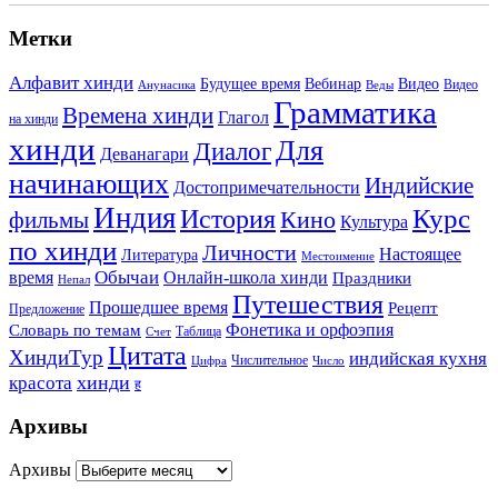
Метки
Алфавит хинди
Будущее время
Вебинар
Видео
Видео
Анунасика
Веды
Грамматика
Времена хинди
Глагол
на хинди
хинди
Для
Диалог
Деванагари
начинающих
Индийские
Достопримечательности
Индия
История
Курс
Кино
фильмы
Культура
по хинди
Личности
Настоящее
Литература
Местоимение
Обычаи
время
Онлайн-школа хинди
Праздники
Непал
Путешествия
Прошедшее время
Рецепт
Предложение
Фонетика и орфоэпия
Словарь по темам
Таблица
Счет
Цитата
ХиндиТур
индийская кухня
Числительное
Цифра
Число
хинди
красота
ह
Архивы
Архивы